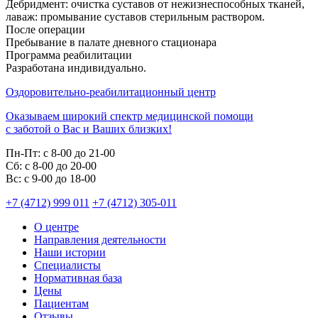
Дебридмент: очистка суставов от нежизнеспособных тканей,
лаваж: промывание суставов стерильным раствором.
После операции
Пребывание в палате дневного стационара
Программа реабилитации
Разработана индивидуально.
Оздоровительно-реабилитационный центр
Оказываем широкий спектр медицинской помощи
с заботой о Вас и Ваших близких!
Пн-Пт:
с 8-00 до 21-00
Cб:
с 8-00 до 20-00
Вс:
с 9-00 до 18-00
+7 (4712) 999 011
+7 (4712) 305-011
О центре
Направления деятельности
Наши истории
Специалисты
Нормативная база
Цены
Пациентам
Отзывы