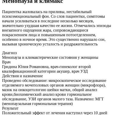
Менопауза и климакс
Пациентка жаловалась на приливы, нестабильный
психоэмоциональный фон. Со слов пациентки, симптомы
начали усиливаться в последние несколько месяцев,
значительно ухудшая качество ее жизни. Отмечались эпизоды
внезапного ощущения жара, сопровождающиеся
покраснением лица и повышенным потоотделением,
особенно в ночное время. Это существенно нарушало сон,
вызывая хроническую усталость и раздражительность
Диагноз
Менопауза и климактерические состояния у женщины
Врач
Гридина Юлия Романовна, врач-гинеколог второй
квалификационной категории акушер, врач УЗД
Действия и назначение
Проведено обследование: микроскопическое исследование
отделяемого мочеполовых органов женщин (микрофлора),
мазок на онкоцитологию шейки матки, общий анализ
крови,биохимический анализ крови гормональное
обследование, УЗИ органов малого таза. Назначено: МГТ
(менопаузальная гормональная терапия)
Результат
Положительный эффект от лечения наступил через 10 дней