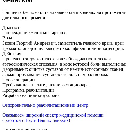
менисков
Пациента беспокоили сильные боли в коленях на протяжении
длительного времени.
Диагноз
Повреждение менисков, артроз.
Врач
Зюзин Георгий Андреевич, заместитель главного врача, врач
травматолог-ортопед высшей квалификационной категории.
Действия
Проведена эндоскопическая лечебно-диагностическая
артроскопическая операция, в ходе которой были выполнены:
Дебридмент: очистка суставов от нежизнеспособных тканей,
лаваж: промывание суставов стерильным раствором.
После операции
Пребывание в палате дневного стационара
Программа реабилитации
Разработана индивидуально.
Оздоровительно-реабилитационный центр
Оказываем широкий спектр медицинской помощи
с заботой о Вас и Ваших близких!