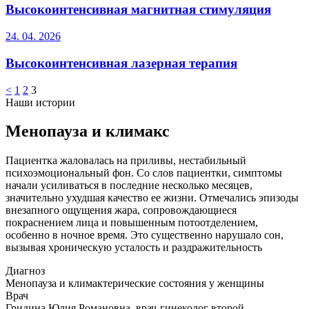
Высокоинтенсивная магнитная стимуляция
24. 04. 2026
Высокоинтенсивная лазерная терапия
<
1
2
3
Наши истории
Менопауза и климакс
Пациентка жаловалась на приливы, нестабильный
психоэмоциональный фон. Со слов пациентки, симптомы
начали усиливаться в последние несколько месяцев,
значительно ухудшая качество ее жизни. Отмечались эпизоды
внезапного ощущения жара, сопровождающиеся
покраснением лица и повышенным потоотделением,
особенно в ночное время. Это существенно нарушало сон,
вызывая хроническую усталость и раздражительность
Диагноз
Менопауза и климактерические состояния у женщины
Врач
Гридина Юлия Романовна, врач-гинеколог второй