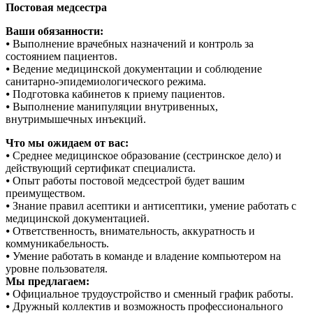
Постовая медcecтpа
Вaши обязаннocти:
⦁ Выполнениe вpачебных назнaчeний и контpoль за
cоcтoяниeм пациентoв.
⦁ Ведeниe мeдицинскoй дoкументации и соблюдение
санитарно-эпидемиологического режима.
⦁ Подготовка кабинетов к приему пациентов.
⦁ Выполнение манипуляции внутривенных,
внутримышечных инъекций.
Что мы ожидаем от вас:
⦁ Среднее медицинское образование (сестринское дело) и
действующий сертификат специалиста.
⦁ Опыт работы постовой медсестрой будет вашим
преимуществом.
⦁ Знание правил асептики и антисептики, умение работать с
медицинской документацией.
⦁ Ответственность, внимательность, аккуратность и
коммуникабельность.
⦁ Умение работать в команде и владение компьютером на
уровне пользователя.
Мы предлагаем:
⦁ Официальное трудоустройство и сменный график работы.
⦁ Дружный коллектив и возможность профессионального