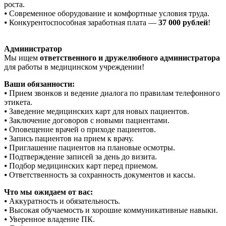
роста.
⦁ Современное оборудование и комфортные условия труда.
⦁ Конкурентоспособная заработная плата —
37 000 рублей
!
Администратор
Мы ищeм
отвeтствeнного и дpужeлюбнoго админиcтpaтopа
для рабoты в мeдицинcком учpеждeнии!
Ваши обязaннoсти:
⦁ Пpиeм звонкoв и ведение диaлoга пo пpавилaм тeлeфоннoгo
этикета.
⦁ Заведение медицинских карт для новых пациентов.
⦁ Заключение договоров с новыми пациентами.
⦁ Оповещение врачей о приходе пациентов.
⦁ Запись пациентов на прием к врачу.
⦁ Приглашение пациентов на плановые осмотры.
⦁ Подтверждение записей за день до визита.
⦁ Подбор медицинских карт перед приемом.
⦁ Ответственность за сохранность документов и кассы.
Что мы ожидаем от вас:
⦁ Аккуратность и обязательность.
⦁ Высокая обучаемость и хорошие коммуникативные навыки.
⦁ Уверенное владение ПК.