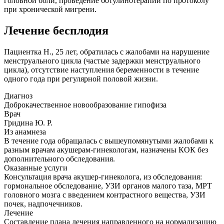
головной боли, проведение ботулинотерапии по протоколу
при хронической мигрени.
Лечение бесплодия
Пациентка Н., 25 лет, обратилась с жалобами на нарушение
менструального цикла (частые задержки менструального
цикла), отсутствие наступления беременности в течение
одного года при регулярной половой жизни.
Диагноз
Доброкачественное новообразование гипофиза
Врач
Гридина Ю. Р.
Из анамнеза
В течение года обращалась с вышеупомянутыми жалобами к
разным врачам акушерам-гинекологам, назначены КОК без
дополнительного обследования.
Оказанные услуги
Консультация врача акушер-гинеколога, из обследования:
гормональное обследование, УЗИ органов малого таза, МРТ
головного мозга с введением контрастного вещества, УЗИ
почек, надпочечников.
Лечение
Составление плана лечения направленного на нормализацию