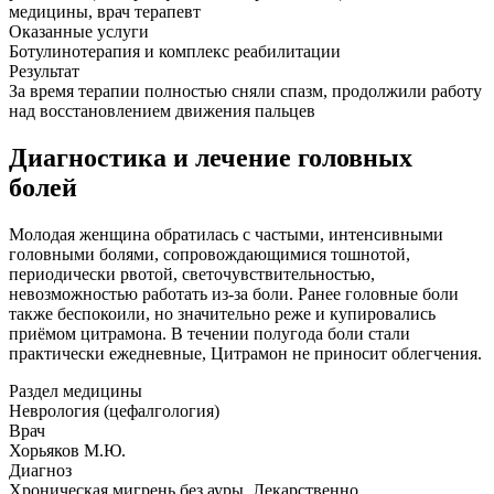
медицины, врач терапевт
Оказанные услуги
Ботулинотерапия и комплекс реабилитации
Результат
За время терапии полностью сняли спазм, продолжили работу
над восстановлением движения пальцев
Диагностика и лечение головных
болей
Молодая женщина обратилась с частыми, интенсивными
головными болями, сопровождающимися тошнотой,
периодически рвотой, светочувствительностью,
невозможностью работать из-за боли. Ранее головные боли
также беспокоили, но значительно реже и купировались
приёмом цитрамона. В течении полугода боли стали
практически ежедневные, Цитрамон не приносит облегчения.
Раздел медицины
Неврология (цефалгология)
Врач
Хорьяков М.Ю.
Диагноз
Хроническая мигрень без ауры. Лекарственно