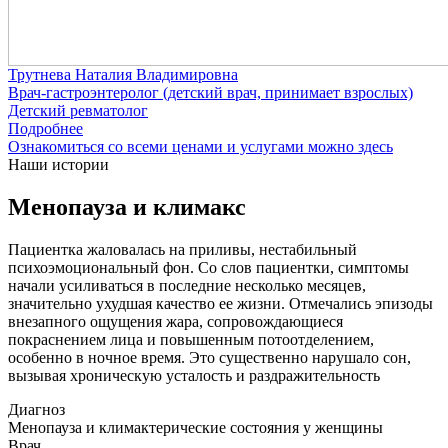
Трутнева Наталия Владимировна
Врач-гастроэнтеролог (детский врач, принимает взрослых)
Детский ревматолог
Подробнее
Ознакомиться со всеми ценами и услугами можно здесь
Наши истории
Менопауза и климакс
Пациентка жаловалась на приливы, нестабильный
психоэмоциональный фон. Со слов пациентки, симптомы
начали усиливаться в последние несколько месяцев,
значительно ухудшая качество ее жизни. Отмечались эпизоды
внезапного ощущения жара, сопровождающиеся
покраснением лица и повышенным потоотделением,
особенно в ночное время. Это существенно нарушало сон,
вызывая хроническую усталость и раздражительность
Диагноз
Менопауза и климактерические состояния у женщины
Врач