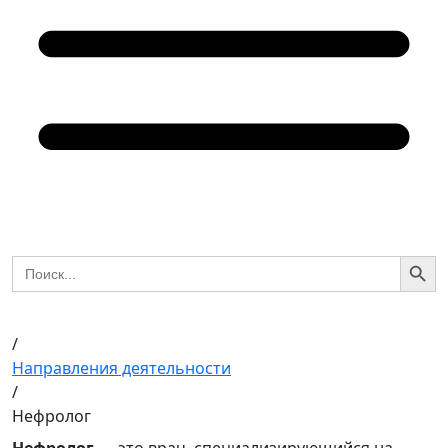
Search Butto
Search
for:
/
Направления деятельности
/
Нефролог