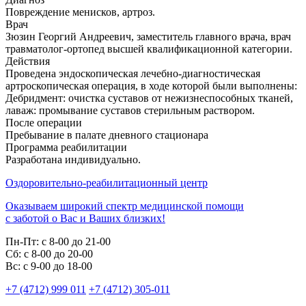
Повреждение менисков, артроз.
Врач
Зюзин Георгий Андреевич, заместитель главного врача, врач
травматолог-ортопед высшей квалификационной категории.
Действия
Проведена эндоскопическая лечебно-диагностическая
артроскопическая операция, в ходе которой были выполнены:
Дебридмент: очистка суставов от нежизнеспособных тканей,
лаваж: промывание суставов стерильным раствором.
После операции
Пребывание в палате дневного стационара
Программа реабилитации
Разработана индивидуально.
Оздоровительно-реабилитационный центр
Оказываем широкий спектр медицинской помощи
с заботой о Вас и Ваших близких!
Пн-Пт:
с 8-00 до 21-00
Cб:
с 8-00 до 20-00
Вс:
с 9-00 до 18-00
+7 (4712) 999 011
+7 (4712) 305-011