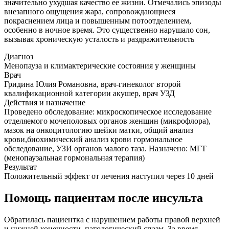
значительно ухудшая качество ее жизни. Отмечались эпизоды
внезапного ощущения жара, сопровождающиеся
покраснением лица и повышенным потоотделением,
особенно в ночное время. Это существенно нарушало сон,
вызывая хроническую усталость и раздражительность
Диагноз
Менопауза и климактерические состояния у женщины
Врач
Гридина Юлия Романовна, врач-гинеколог второй
квалификационной категории акушер, врач УЗД
Действия и назначение
Проведено обследование: микроскопическое исследование
отделяемого мочеполовых органов женщин (микрофлора),
мазок на онкоцитологию шейки матки, общий анализ
крови,биохимический анализ крови гормональное
обследование, УЗИ органов малого таза. Назначено: МГТ
(менопаузальная гормональная терапия)
Результат
Положительный эффект от лечения наступил через 10 дней
Помощь пациентам после инсульта
Обратилась пациентка с нарушением работы правой верхней
и нижней конечности, патологический спазм. За время