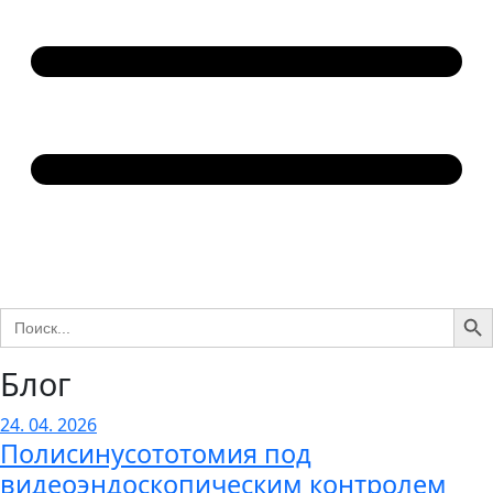
Search Bu
Search
for:
Блог
24. 04. 2026
Полисинусототомия под
видеоэндоскопическим контролем