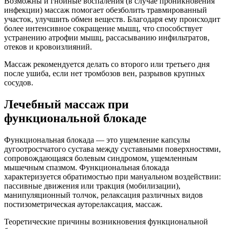
Возможны и гнойные воспаления (в случае проникновения
инфекции) массаж помогает обезболить травмированный
участок, улучшить обмен веществ. Благодаря ему происходит
более интенсивное сокращение мышц, что способствует
устранению атрофии мышц, рассасыванию инфильтратов,
отеков и кровоизлияний.
Массаж рекомендуется делать со второго или третьего дня
после ушиба, если нет тромбозов вен, разрывов крупных
сосудов.
Лечебный массаж при
функциональной блокаде
Функциональная блокада — это ущемление капсулы
дугоотростчатого сустава между суставными поверхностями,
сопровождающаяся болевым синдромом, ущемленным
мышечным спазмом. Функциональная блокада
характеризуется обратимостью при мануальном воздействии:
пассивные движения или тракция (мобилизации),
манипуляционный толчок, релаксация различных видов
постизометрическая ауторелаксация, массаж.
Теоретические причины возникновения функциональной