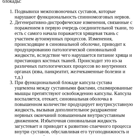
блокады:
Подвывихи межпозвоночных суставов, которые
нарушают функциональность спинномозговых нервов.
Дегенеративно-дистрофические изменения, связанные с
поражением в первую очередь соединительной ткани, то
есть с самого начала поражается хрящевая ткань с
участием аутоимунных процессов. Изменения,
происходящие в синовиальной оболочке, приводит к
продуцированию патологической синовиальной
жидкости, вследствие чего нарушается питание хряща и
пристающих костных тканей. Происходит это из-за
различных патологических процессов во внутренних
органах (язва, панкреатит, желчекаменные болезни и
т.д.)
При функциональной блокаде капсула сустава
ущемлена между суставными фактами, спазмированные
мышцы препятствуют освобождению капсулы. Капсула
воспаляется, отекает, синовиальная оболочка в
повышенном количестве продуцирует внутрисуставную
жидкость, вызывая дополнительное раздражение
нервных окончаний повышенным внутрисуставным
движением. Избыточная синовиальная жидкость
загустевает и приводит к развитию спаечного процесса
внутри суставов, обуславливая его тугоподвижность и