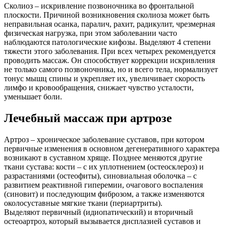
Сколиоз – искривление позвоночника во фронтальной
плоскости. Причиной возникновения сколиоза может быть
неправильная осанка, паралич, рахит, радикулит, чрезмерная
физическая нагрузка, при этом заболевании часто
наблюдаются патологические кифозы. Выделяют 4 степени
тяжести этого заболевания. При всех четырех рекомендуется
проводить массаж. Он способствует коррекции искривления
не только самого позвоночника, но и всего тела, нормализует
тонус мышц спины и укрепляет их, увеличивает скорость
лимфо и кровообращения, снижает чувство усталости,
уменьшает боли.
Лечебный массаж при артрозе
Артроз – хроническое заболевание суставов, при котором
первичные изменения в основном дегенеративного характера
возникают в суставном хряще. Позднее меняются другие
ткани сустава: кости – с их уплотнением (остеосклероз) и
разрастаниями (остеофиты), синовиальная оболочка – с
развитием реактивной гиперемии, очагового воспаления
(синовит) и последующим фиброзом, а также изменяются
околосуставные мягкие ткани (периартриты).
Выделяют первичный (идиопатический) и вторичный
остеоартроз, который вызывается дисплазией суставов и