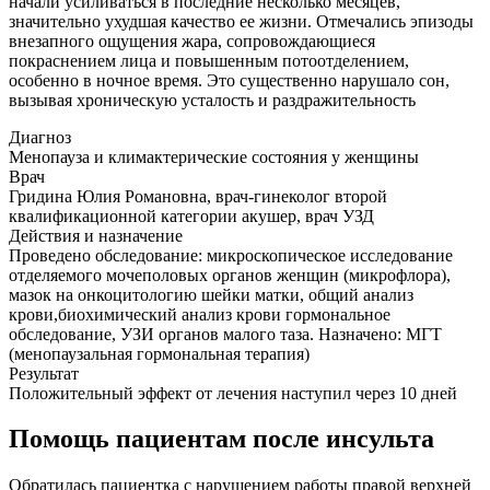
начали усиливаться в последние несколько месяцев,
значительно ухудшая качество ее жизни. Отмечались эпизоды
внезапного ощущения жара, сопровождающиеся
покраснением лица и повышенным потоотделением,
особенно в ночное время. Это существенно нарушало сон,
вызывая хроническую усталость и раздражительность
Диагноз
Менопауза и климактерические состояния у женщины
Врач
Гридина Юлия Романовна, врач-гинеколог второй
квалификационной категории акушер, врач УЗД
Действия и назначение
Проведено обследование: микроскопическое исследование
отделяемого мочеполовых органов женщин (микрофлора),
мазок на онкоцитологию шейки матки, общий анализ
крови,биохимический анализ крови гормональное
обследование, УЗИ органов малого таза. Назначено: МГТ
(менопаузальная гормональная терапия)
Результат
Положительный эффект от лечения наступил через 10 дней
Помощь пациентам после инсульта
Обратилась пациентка с нарушением работы правой верхней