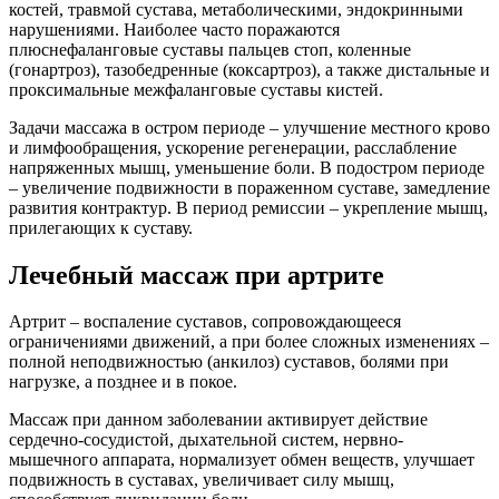
костей, травмой сустава, метаболическими, эндокринными
нарушениями. Наиболее часто поражаются
плюснефаланговые суставы пальцев стоп, коленные
(гонартроз), тазобедренные (коксартроз), а также дистальные и
проксимальные межфаланговые суставы кистей.
Задачи массажа в остром периоде – улучшение местного крово
и лимфообращения, ускорение регенерации, расслабление
напряженных мышц, уменьшение боли. В подостром периоде
– увеличение подвижности в пораженном суставе, замедление
развития контрактур. В период ремиссии – укрепление мышц,
прилегающих к суставу.
Лечебный массаж при артрите
Артрит – воспаление суставов, сопровождающееся
ограничениями движений, а при более сложных изменениях –
полной неподвижностью (анкилоз) суставов, болями при
нагрузке, а позднее и в покое.
Массаж при данном заболевании активирует действие
сердечно-сосудистой, дыхательной систем, нервно-
мышечного аппарата, нормализует обмен веществ, улучшает
подвижность в суставах, увеличивает силу мышц,