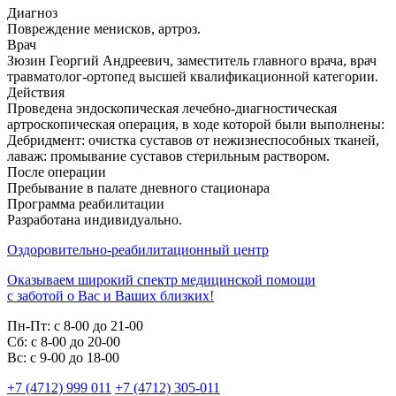
Диагноз
Повреждение менисков, артроз.
Врач
Зюзин Георгий Андреевич, заместитель главного врача, врач
травматолог-ортопед высшей квалификационной категории.
Действия
Проведена эндоскопическая лечебно-диагностическая
артроскопическая операция, в ходе которой были выполнены:
Дебридмент: очистка суставов от нежизнеспособных тканей,
лаваж: промывание суставов стерильным раствором.
После операции
Пребывание в палате дневного стационара
Программа реабилитации
Разработана индивидуально.
Оздоровительно-реабилитационный центр
Оказываем широкий спектр медицинской помощи
с заботой о Вас и Ваших близких!
Пн-Пт:
с 8-00 до 21-00
Cб:
с 8-00 до 20-00
Вс:
с 9-00 до 18-00
+7 (4712) 999 011
+7 (4712) 305-011