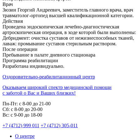
Врач
Зюзин Георгий Андреевич, заместитель главного врача, врач
травматолог-ортопед высшей квалификационной категории.
Действия
Проведена эндоскопическая лечебно-диагностическая
артроскопическая операция, в ходе которой были выполнены:
Дебридмент: очистка суставов от нежизнеспособных тканей,
лаваж: промывание суставов стерильным раствором.
После операции
Пребывание в палате дневного стационара
Программа реабилитации
Разработана индивидуально.
Оздоровительно-реабилитационный центр
Оказываем широкий спектр медицинской помощи
с заботой о Вас и Ваших близких!
Пн-Пт:
с 8-00 до 21-00
Cб:
с 8-00 до 20-00
Вс:
с 9-00 до 18-00
+7 (4712) 999 011
+7 (4712) 305-011
О центре