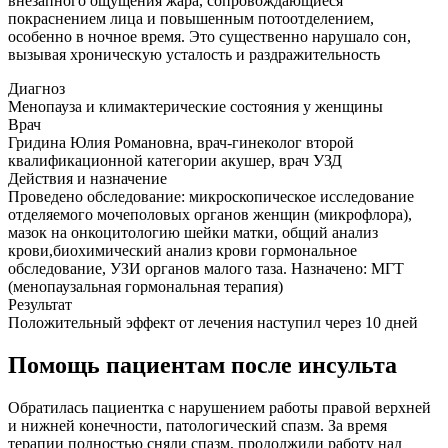
внезапного ощущения жара, сопровождающиеся
покраснением лица и повышенным потоотделением,
особенно в ночное время. Это существенно нарушало сон,
вызывая хроническую усталость и раздражительность
Диагноз
Менопауза и климактерические состояния у женщины
Врач
Гридина Юлия Романовна, врач-гинеколог второй
квалификационной категории акушер, врач УЗД
Действия и назначение
Проведено обследование: микроскопическое исследование
отделяемого мочеполовых органов женщин (микрофлора),
мазок на онкоцитологию шейки матки, общий анализ
крови,биохимический анализ крови гормональное
обследование, УЗИ органов малого таза. Назначено: МГТ
(менопаузальная гормональная терапия)
Результат
Положительный эффект от лечения наступил через 10 дней
Помощь пациентам после инсульта
Обратилась пациентка с нарушением работы правой верхней
и нижней конечности, патологический спазм. За время
терапии полностью сняли спазм, продолжили работу над