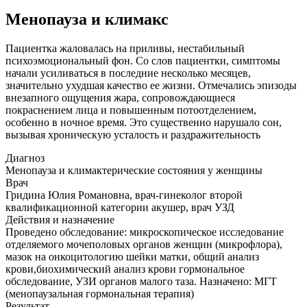
Менопауза и климакс
Пациентка жаловалась на приливы, нестабильный
психоэмоциональный фон. Со слов пациентки, симптомы
начали усиливаться в последние несколько месяцев,
значительно ухудшая качество ее жизни. Отмечались эпизоды
внезапного ощущения жара, сопровождающиеся
покраснением лица и повышенным потоотделением,
особенно в ночное время. Это существенно нарушало сон,
вызывая хроническую усталость и раздражительность
Диагноз
Менопауза и климактерические состояния у женщины
Врач
Гридина Юлия Романовна, врач-гинеколог второй
квалификационной категории акушер, врач УЗД
Действия и назначение
Проведено обследование: микроскопическое исследование
отделяемого мочеполовых органов женщин (микрофлора),
мазок на онкоцитологию шейки матки, общий анализ
крови,биохимический анализ крови гормональное
обследование, УЗИ органов малого таза. Назначено: МГТ
(менопаузальная гормональная терапия)
Результат