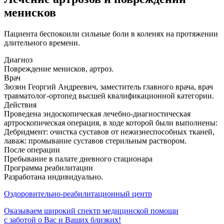
менисков
Пациента беспокоили сильные боли в коленях на протяжении
длительного времени.
Диагноз
Повреждение менисков, артроз.
Врач
Зюзин Георгий Андреевич, заместитель главного врача, врач
травматолог-ортопед высшей квалификационной категории.
Действия
Проведена эндоскопическая лечебно-диагностическая
артроскопическая операция, в ходе которой были выполнены:
Дебридмент: очистка суставов от нежизнеспособных тканей,
лаваж: промывание суставов стерильным раствором.
После операции
Пребывание в палате дневного стационара
Программа реабилитации
Разработана индивидуально.
Оздоровительно-реабилитационный центр
Оказываем широкий спектр медицинской помощи
с заботой о Вас и Ваших близких!