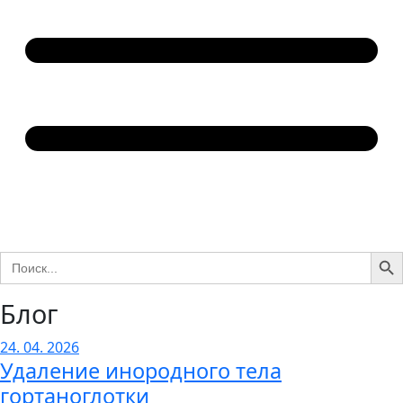
Search Bu
Search
for:
Блог
24. 04. 2026
Удаление инородного тела
гортаноглотки